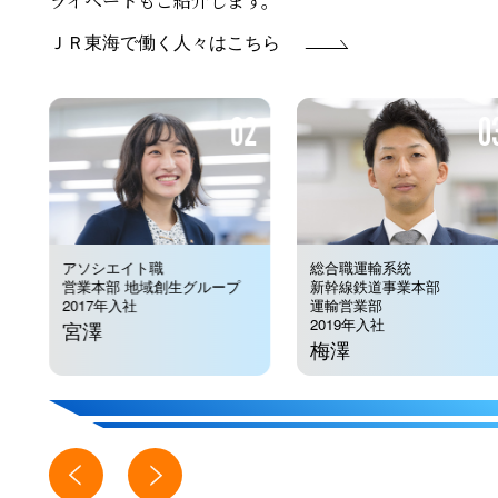
ライベートもご紹介します。
ＪＲ東海で働く人々はこちら
1
02
0
アソシエイト職
総合職
運輸系統
営業本部 地域創生グループ
新幹線鉄道事業本部
2017年入社
運輸営業部
2019年入社
宮澤
梅澤