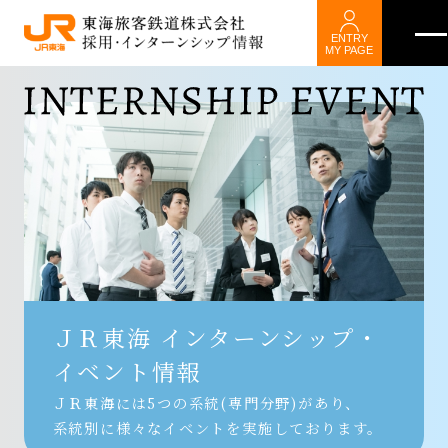
ENTRY
MY PAGE
ＪＲ東海 インターンシップ・
イベント情報
ＪＲ東海には5つの系統(専門分野)があり、
系統別に様々なイベントを実施しております。