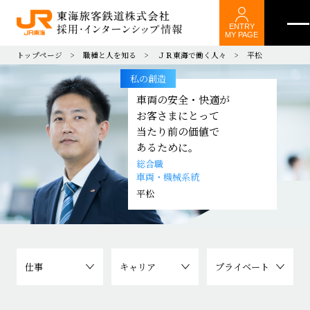
ENTRY
MY PAGE
トップページ
職種と人を知る
ＪＲ東海で働く人々
平松
私の創造
車両の安全・快適が
お客さまにとって
当たり前の価値で
あるために。
総合職
車両・機械系統
平松
仕事
キャリア
プライベート