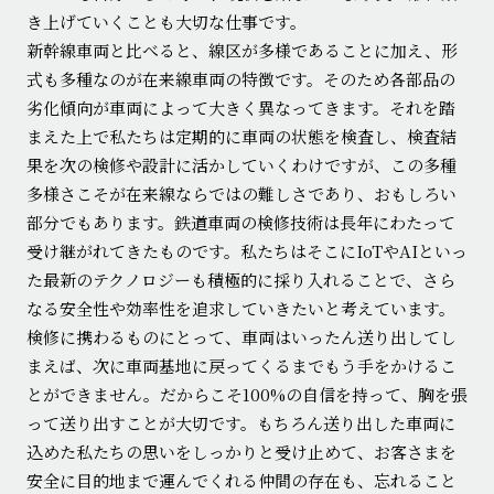
き上げていくことも大切な仕事です。
新幹線車両と比べると、線区が多様であることに加え、形
式も多種なのが在来線車両の特徴です。そのため各部品の
劣化傾向が車両によって大きく異なってきます。それを踏
まえた上で私たちは定期的に車両の状態を検査し、検査結
果を次の検修や設計に活かしていくわけですが、この多種
多様さこそが在来線ならではの難しさであり、おもしろい
部分でもあります。鉄道車両の検修技術は長年にわたって
受け継がれてきたものです。私たちはそこにIoTやAIといっ
た最新のテクノロジーも積極的に採り入れることで、さら
なる安全性や効率性を追求していきたいと考えています。
検修に携わるものにとって、車両はいったん送り出してし
まえば、次に車両基地に戻ってくるまでもう手をかけるこ
とができません。だからこそ100%の自信を持って、胸を張
って送り出すことが大切です。もちろん送り出した車両に
込めた私たちの思いをしっかりと受け止めて、お客さまを
安全に目的地まで運んでくれる仲間の存在も、忘れること