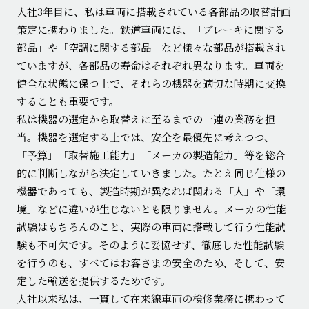
入社3年目に、私は車両に搭載されている各部品の取替計画
策定に携わりました。鉄道車両には、「ブレーキに関する
部品」や「空調に関する部品」など様々な部品が搭載され
ていますが、各部品の寿命はそれぞれ異なります。車両を
健全な状態に保つ上で、それらの機器を適切な時期に交換
することも重要です。
私は機器の選定から取替えに至るまでの一連の業務を担
当。機器を選定する上では、安全を最優先に考えつつ、
「予算」「取替施工能力」「メーカの製造能力」等を総合
的に判断しながら決定していきました。たとえ同じ仕様の
機器であっても、製造時期が異なれば関わる「人」や「環
境」などに違いが生じないとも限りません。メーカの性能
試験はもちろんのこと、実際の車両に搭載して行う性能試
験も不可欠です。そのように妥協せず、徹底した性能試験
を行うのも、すべてはお客さまの安全のため、そして、安
定した輸送を提供するためです。
入社以来私は、一貫して在来線車両の検修業務に携わって