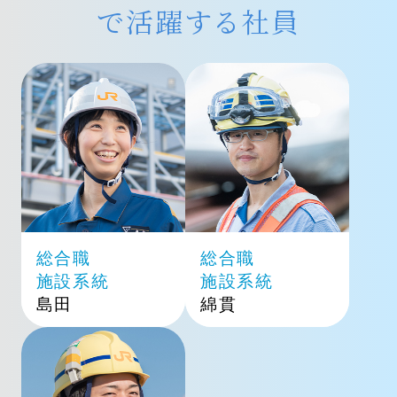
で活躍する社員
総合職
総合職
施設系統
施設系統
島田
綿貫