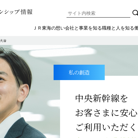
ＪＲ東海の想い
会社と事業を知る
職種と人を知る
大谷
報
私の創造
中央新幹線を
高校卒）採用情報
お客さまに安心
閉じる
ご利用いただく
閉じる
閉じる
閉じる
閉じる