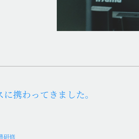
スに
携わってきました。
員研修