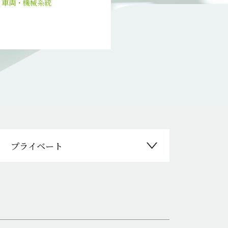
）
車両・機械系統
プライベート