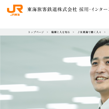
トップページ
職種と人を知る
ＪＲ東海で働く人々
ＪＲ東海の想い
会社と事業を知る
職種と人を知る
働く環境
インターンシップ・イベント情
採用情報
社長からのメッセージ
キーワードで読み解くＪＲ東海
職種・系統紹介
人材育成
インターンシップ・イベントカレンダー
新卒採用
募集要項
待遇
人事部からのメッセージ
戦略・事業紹介
ＪＲ東海で働く人々
ワークライフバランス
インターンシップ・イベント体験レポート
プロフェッショナル職（短大・専門学校・
今日も、明日も、その未来も
リニア中央新幹線と日本の未来
プロフェッショナルストーリー
ＪＲ東海の5系統
キャリア採用情報
ＪＲ東海を知る
ＪＲ東海グループ採用情報
障がいをお持ちの方へ